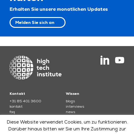
Erhalten Sie unsere monatlichen Updates
Melden Sie sich an
Kontakt
Wissen
+31 85 401 3600
blogs
kontakt
interviews
faq
news
Bedingungen und Konditionen
testimonials
Diese Website verwendet Cookies, um zu funktionieren.
Kurse
Darüber hinaus bitten wir Sie um Ihre Zustimmung zur