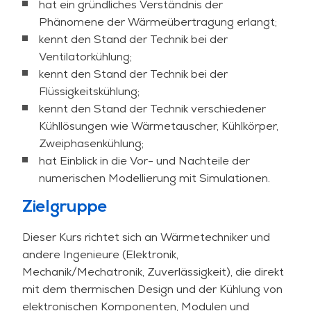
hat ein gründliches Verständnis der
Zweiphasensysteme, digitale
Phänomene der Wärmeübertragung erlangt;
Designoptimierung.
kennt den Stand der Technik bei der
praktische Übungen (stationär, instationär,
Ventilatorkühlung;
Luft- und Flüssigkeitskühlung), die eine direkte
kennt den Stand der Technik bei der
Anwendung der Theorie gewährleisten.
Flüssigkeitskühlung;
internationale Peer Group, die den globalen
kennt den Stand der Technik verschiedener
Wissensaustausch und branchenübergreifende
Kühllösungen wie Wärmetauscher, Kühlkörper,
Erkenntnisse fördert.
Zweiphasenkühlung;
Übungsaufgaben mit Beispielen für gängige
hat Einblick in die Vor- und Nachteile der
technische Berechnungen zum Nachschlagen.
numerischen Modellierung mit Simulationen.
Trainerin und renommierte Expertin
Wendy
Luiten
, die durch ihre jahrzehntelange
Zielgruppe
Erfahrung in der Branche über umfangreiche
Dieser Kurs richtet sich an Wärmetechniker und
Kenntnisse verfügt.
andere Ingenieure (Elektronik,
Diese Fortbildung ist sowohl als offener Kurs als
Mechanik/Mechatronik, Zuverlässigkeit), die direkt
auch als firmeninterner Kurs verfügbar. Für
mit dem thermischen Design und der Kühlung von
firmeninterne Veranstaltungen kann das Training
elektronischen Komponenten, Modulen und