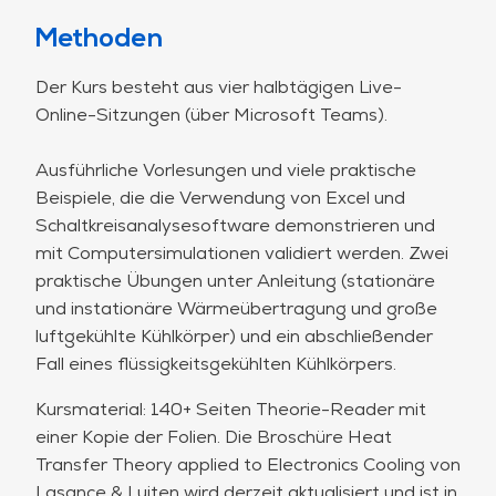
Digitale Designoptimierung und robustes
Methoden
Design;
Flüssigkühlung;
Der Kurs besteht aus vier halbtägigen Live-
Zweiphasige Kühlung;
Online-Sitzungen (über Microsoft Teams).
Ein letztes Beispiel für die Flüssigkeitskühlung
eines Kühlkörpers.
Ausführliche Vorlesungen und viele praktische
Beispiele, die die Verwendung von Excel und
Schaltkreisanalysesoftware demonstrieren und
mit Computersimulationen validiert werden. Zwei
praktische Übungen unter Anleitung (stationäre
und instationäre Wärmeübertragung und große
luftgekühlte Kühlkörper) und ein abschließender
Fall eines flüssigkeitsgekühlten Kühlkörpers.
Kursmaterial: 140+ Seiten Theorie-Reader mit
einer Kopie der Folien. Die Broschüre Heat
Transfer Theory applied to Electronics Cooling von
Lasance & Luiten wird derzeit aktualisiert und ist in