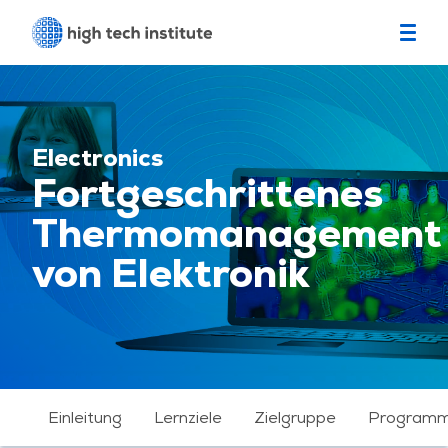
Electronics
Fortgeschrittenes
Thermomanagement
von Elektronik
Einleitung
Lernziele
Zielgruppe
Program