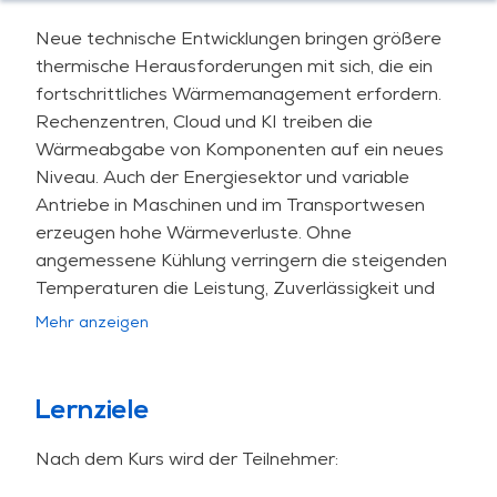
Neue technische Entwicklungen bringen größere
thermische Herausforderungen mit sich, die ein
fortschrittliches Wärmemanagement erfordern.
Rechenzentren, Cloud und KI treiben die
Wärmeabgabe von Komponenten auf ein neues
Niveau. Auch der Energiesektor und variable
Antriebe in Maschinen und im Transportwesen
erzeugen hohe Wärmeverluste. Ohne
angemessene Kühlung verringern die steigenden
Temperaturen die Leistung, Zuverlässigkeit und
Lebensdauer. Während lüftergekühlte Kühlkörper
Mehr anzeigen
in manchen Fällen ausreichen können, ist eine
Flüssigkeitskühlung oft notwendig.
Lernziele
Dieses Training zeichnet sich aus durch:
Nach dem Kurs wird der Teilnehmer:
seinen Schwerpunkt auf fortgeschrittene
Themen - Flüssigkeitskühlung,