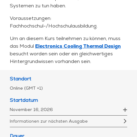
auf Anfrage angepasst werden, z.B. durch
Systemen zu tun haben.
Hinzufügen einer maßgeschneiderten Fallstudie
Voraussetzungen:
oder eines zusätzlichen Übungstages.
Fachhochschul-/Hochschulausbildung.
Um an diesem Kurs teilnehmen zu können, muss
das Modul
Electronics Cooling Thermal Design
besucht worden sein oder ein gleichwertiges
Hintergrundwissen vorhanden sein.
Standort
Online (GMT +1)
Startdatum
November 16, 2026
Informationen zur nächsten Ausgabe
Dauer