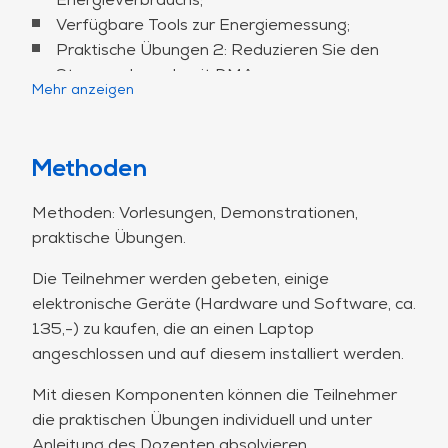
Energieverbrauch beeinflussen;
Verfügbare Tools zur Energiemessung;
Zeigt, wie man den Energieverbrauch
Praktische Übungen 2: Reduzieren Sie den
modelliert und misst;
Stromverbrauch mit DMA;
Mehr anzeigen
Bietet einen Überblick über verfügbare Tools
Sammeln, Speichern und Abrufen von Energie;
zur Energiemessung;
Wie viel Energie verbrauchen meine
Bietet einen Überblick darüber, wie Sie Ihren
Peripheriegeräte?
Methoden
Energie-Fußabdruck reduzieren können;
Tag 2
Gibt einen Leitfaden für die Auswahl der MCU;
Methoden: Vorlesungen, Demonstrationen,
Gibt einen Anwendungsfall für den
Leitfaden für die Auswahl der MCU;
praktische Übungen.
Entwurfsprozess, wie Sie die Techniken zur
Architektonische Ansätze zur Reduzierung des
Energiereduzierung systematisch untersuchen
Die Teilnehmer werden gebeten, einige
Energieverbrauchs;
und anwenden können;
elektronische Geräte (Hardware und Software, ca.
Praktische Übungen 3: Erstellung von
Bietet praktische Übungen zur Verankerung
135,-) zu kaufen, die an einen Laptop
Energieprofilen, Kenntnisse über
des erworbenen Wissens.
angeschlossen und auf diesem installiert werden.
Peripheriegeräte, Energie- und Taktzustände;
Einfluss der HW-Architektur auf die
Mit diesen Komponenten können die Teilnehmer
Optimierungsmöglichkeiten;
die praktischen Übungen individuell und unter
Richtlinien für energieeffiziente Kodierung;
Anleitung des Dozenten absolvieren.