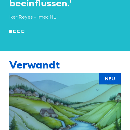
beeinflussen.'
Sys
Iker Reyes
- Imec NL
Verwandt
NEU