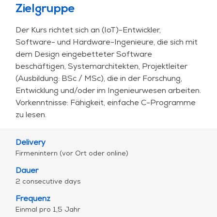
Zielgruppe
Power Designs. Auch erfahrene Anwender können
aufgrund des Überblicks und der vielen Hinweise
Der Kurs richtet sich an (IoT)-Entwickler,
und Tipps von diesem Kurs profitieren.
Software- und Hardware-Ingenieure, die sich mit
dem Design eingebetteter Software
Verschiedene Hardware-Blöcke werden unter
beschäftigen, Systemarchitekten, Projektleiter
dem Gesichtspunkt ihrer Möglichkeit, weniger
(Ausbildung: BSc / MSc), die in der Forschung,
Strom zu verbrauchen, diskutiert: MCUs,
Entwicklung und/oder im Ingenieurwesen arbeiten.
Speicher/Prozessor/I-O, Sensoren &
Vorkenntnisse: Fähigkeit, einfache C-Programme
Schnittstellen, Funk, Energiequellen, Regler. Die
zu lesen.
Möglichkeiten zur Energieeinsparung werden auf
verschiedenen Ebenen diskutiert:
Delivery
Richtlinien für die Auswahl der MCU;
Firmenintern (vor Ort oder online)
Systemarchitektur: Gleichgewicht zwischen
Dauer
dem Ort der Datenverarbeitung und dem
2 consecutive days
Datentransport, Verteilung der Aktivitäten in
Frequenz
der Pipeline eines Systems;
Einmal pro 1,5 Jahr
Gleichgewicht zwischen Leistung und