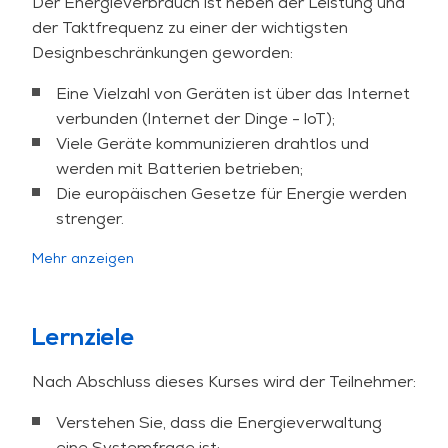
Der Energieverbrauch ist neben der Leistung und
der Taktfrequenz zu einer der wichtigsten
Designbeschränkungen geworden:
Eine Vielzahl von Geräten ist über das Internet
verbunden (Internet der Dinge - loT);
Viele Geräte kommunizieren drahtlos und
werden mit Batterien betrieben;
Die europäischen Gesetze für Energie werden
strenger.
Wir müssen viel weniger Energie verbrauchen.
Mehr anzeigen
Dieser Workshop zeigt, dass der Energieverbrauch
drastisch reduziert werden kann, wenn wir
systematisch und ganzheitlich vorgehen.
Lernziele
Der Energieverbrauch ist ein Systemproblem mit
Nach Abschluss dieses Kurses wird der Teilnehmer:
vielen den Verbrauch beeinflussenden Faktoren.
Verstehen Sie, dass die Energieverwaltung
Ein Gewinn an einer Stelle kann einen Verlust an
eine Systemfrage ist;