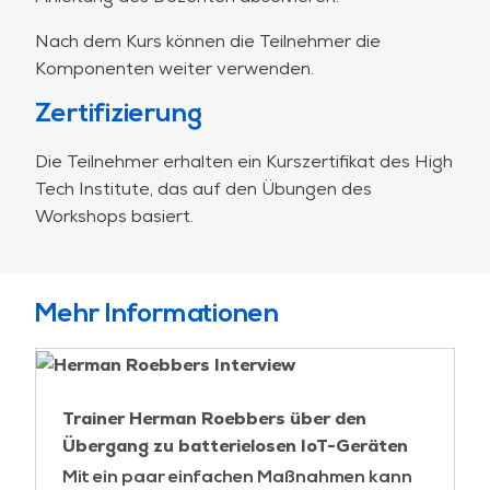
IoT-Funktechnologien und Energieverbrauch;
Hands-on 4: Bewertung des Einflusses der
Nach dem Kurs können die Teilnehmer die
Codierung auf die Energie;
Komponenten weiter verwenden.
Benchmarking mit EEMC ULP Benchmark,
Zertifizierung
Demonstration;
Anwendungsfall zur systematischen
Die Teilnehmer erhalten ein Kurszertifikat des High
Erforschung und Anwendung von Techniken zur
Tech Institute, das auf den Übungen des
Energieeinsparung
Workshops basiert.
Praktische Übungen 5: Energie-Benchmarking
(mit EEMBC ULPMark).
Mehr Informationen
Trainer Herman Roebbers über den
Übergang zu batterielosen IoT-Geräten
Mit ein paar einfachen Maßnahmen kann