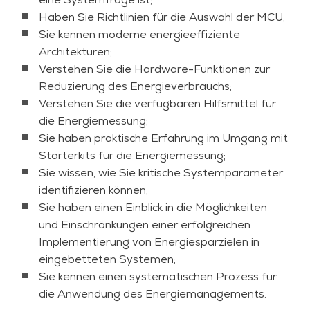
einer anderen Stelle bedeuten. Es geht darum, ein
Haben Sie Richtlinien für die Auswahl der MCU;
Gleichgewicht herzustellen und Kompromisse zu
Sie kennen moderne energieeffiziente
schließen.
Architekturen;
Ein deutlich geringerer Energieverbrauch lässt sich
Verstehen Sie die Hardware-Funktionen zur
nur durch ein angemessenes Design auf allen
Reduzierung des Energieverbrauchs;
Abstraktionsebenen erreichen: vom
Verstehen Sie die verfügbaren Hilfsmittel für
Architekturdesign über die Auswahl der
die Energiemessung;
Komponenten bis hin zur physischen
Sie haben praktische Erfahrung im Umgang mit
Implementierung, aber auch durch eine sorgfältige
Starterkits für die Energiemessung;
Nutzung und Kontrolle des Betriebssystems und
Sie wissen, wie Sie kritische Systemparameter
eine sorgfältige Gestaltung der
identifizieren können;
Anwendungsprogramme. Energieverwaltung und
Sie haben einen Einblick in die Möglichkeiten
Funktionalität sind miteinander verwoben und
und Einschränkungen einer erfolgreichen
erfordern eine Echtzeitkontrolle.
Implementierung von Energiesparzielen in
eingebetteten Systemen;
Dieser praktische Workshop gibt einen
Sie kennen einen systematischen Prozess für
umfassenden und systematischen Überblick über
die Anwendung des Energiemanagements.
die überwältigenden Möglichkeiten des Ultra Low