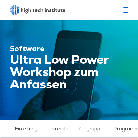
Software
Ultra Low Power
Workshop zum
Anfassen
Einleitung
Lernziele
Zielgruppe
Program