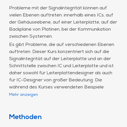
Probleme mit der Signalintegrität können auf
vielen Ebenen auftreten: innerhalb eines ICs, auf
der Gehäuseebene, auf einer Leiterplatte, auf der
Backplane von Platinen, bei der Kommunikation
zwischen Systemen.
Es gibt Probleme, die auf verschiedenen Ebenen
auftreten. Dieser Kurs konzentriert sich auf die
Signalintegrität auf der Leiterplatte und an der
Schnittstelle zwischen IC und Leiterplatte und ist
daher sowohl für Leiterplattendesigner als auch
für IC-Designer von großer Bedeutung. Die
während des Kurses verwendeten Beispiele
stammen jedoch aus dem PCB-Bereich. Der Kurs
Mehr anzeigen
deckt keine Aspekte wie Architekturen für schnelle
Systeme ab.
Es gibt Probleme mit der Signalintegrität (und der
Methoden
Stromversorgungsintegrität), die sich auf einer