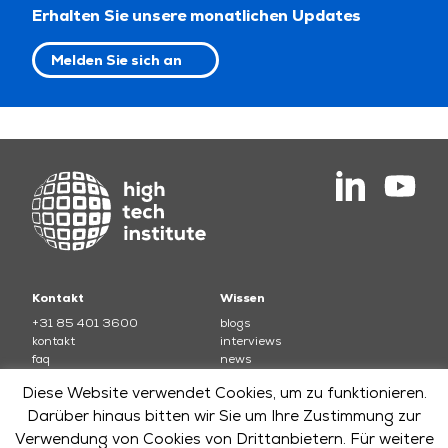
Erhalten Sie unsere monatlichen Updates
Melden Sie sich an
Kontakt
Wissen
+31 85 401 3600
blogs
kontakt
interviews
faq
news
Bedingungen und Konditionen
testimonials
Diese Website verwendet Cookies, um zu funktionieren.
Kurse
Darüber hinaus bitten wir Sie um Ihre Zustimmung zur
Verwendung von Cookies von Drittanbietern. Für weitere
electronics
soft skills and leadership