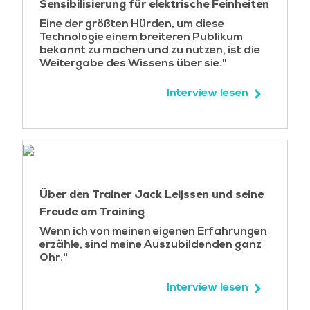
Sensibilisierung für elektrische Feinheiten
Gründen immer noch notwendig sein. Eine
Eine der größten Hürden, um diese
Alternative ist die Auswahl eines ICs von einem
Technologie einem breiteren Publikum
anderen Anbieter. Das gesamte Lagen-Spektrum,
bekannt zu machen und zu nutzen, ist die
bis zu 32 Lagen, wird diskutiert.
Weitergabe des Wissens über sie."
Lektionen
:
Interview lesen
-Signalintegrität:
Hochgeschwindigkeitssignalausbreitung,
Reflexion, Klingeln, Übertragungsleitungen,
Terminierung, symmetrische Leitungen,
Flankenkontrolle, Übersprechen, Stack-up,
Simulation von Hochgeschwindigkeitsnetzen;
Über den Trainer Jack Leijssen und seine
Stromversorgungsintegrität:
Freude am Training
Hochgeschwindigkeitsstromverteilung,
Wenn ich von meinen eigenen Erfahrungen
Topologie der Stromversorgungsebenen,
erzähle, sind meine Auszubildenden ganz
Planung des Leiterplattenaufbaus,
Ohr."
Leiterplattenproduktion und -materialien,
Interview lesen
Bypass-Kondensatoren, eingebettete passive
Bauelemente, Rauschklassen der