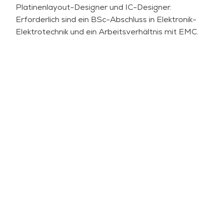
Maßnahmen können einen negativen Einfluss auf
Platinenlayout-Designer und IC-Designer.
EMC und PI haben. SI ist das Hauptthema dieses
Erforderlich sind ein BSc-Abschluss in Elektronik-
Kurses, aber mögliche negative Folgen für EMC
Elektrotechnik und ein Arbeitsverhältnis mit EMC.
und PI werden ebenfalls diskutiert.
Hinweis: Der Aufbau eines
Stromverteilungsnetzes auf einer Platine ist das
Hauptthema des PI-Kurses.
Diese Schulung ist sowohl als offene Schulung als
auch als firmeninterne Schulung verfügbar. Für
die Schulung in Ihrem Unternehmen kann das
Training an Ihre Situation und Ihre speziellen
Bedürfnisse angepasst werden.