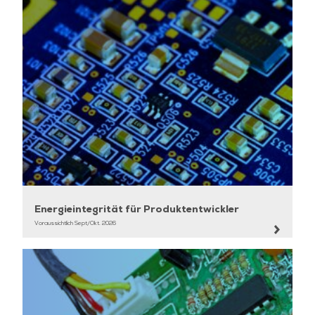
Strahlungsverstärkung durch Hohlräume;
Fortgeschrittene EMV-Partitionierung:
Rauschquellen, SNR, Gleichtaktstrahlung im
Vergleich zum Gegentakt, Gleichtaktisolierung,
ungeschirmtes Gehäuse, Aperturantennen,
Schaffung von Gleichtaktinseln (Moats).
Signalintegrität und Timing-Analyse für DDRx.
Layout-Richtlinien für die erstmalige richtige
DDRx-Implementierung.
Praktische Sitzungen
:
-Simulationen des Abschlusses von
Übertragungsleitungen, Simulation
Energieintegrität für Produktentwickler
verschiedener Platinenschichtenaufbauten;
Voraussichtlich Sept/Okt. 2026
-IBIS-Modellierung, IBIS-Modellierungstheorie,
Fehlersuche in IBIS-Modellen + IBIS-Editor;
Topologie-Simulation (DDR4), Board-
Partitionierung, Crosstalk-Analyse;
Simulation der Leistungsintegrität - DC-Abfall,