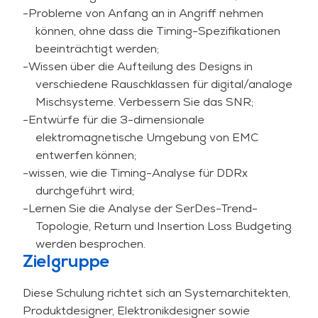
müssen sich der gegenseitigen Probleme und
-Probleme von Anfang an in Angriff nehmen
Ansätze zur Lösung und Vermeidung von SI-
können, ohne dass die Timing-Spezifikationen
Problemen bewusst sein.
beeinträchtigt werden;
-Wissen über die Aufteilung des Designs in
Es werden Demonstrationen zur Analyse von
verschiedene Rauschklassen für digital/analoge
Problemen mit Hyperlynx gegeben. Während der
Mischsysteme. Verbessern Sie das SNR;
praktischen Sitzungen verwenden die
-Entwürfe für die 3-dimensionale
Kursteilnehmer die Hyperlynx-Software, um
elektromagnetische Umgebung von EMC
Systemteile mit SI-Problemen und die Wirkung
entwerfen können;
von Maßnahmen zur Reduzierung der SI-
-wissen, wie die Timing-Analyse für DDRx
Probleme zu analysieren. Hyperlynx ist ein
durchgeführt wird;
hochwertiges Werkzeug (in Kombination mit
-Lernen Sie die Analyse der SerDes-Trend-
Technologie-Dateien) für EMC, SI und PI-
Topologie, Return und Insertion Loss Budgeting
Simulation. Hinweis: Der Kurs ist kein Tool-
werden besprochen.
Schulungskurs.
Zielgruppe
Maßnahmen zur Verbesserung der SI können nicht
isoliert durchgeführt werden, ohne EMC und
Diese Schulung richtet sich an Systemarchitekten,
Power Integrity (PI) zu berücksichtigen. Diese SI-
Produktdesigner, Elektronikdesigner sowie