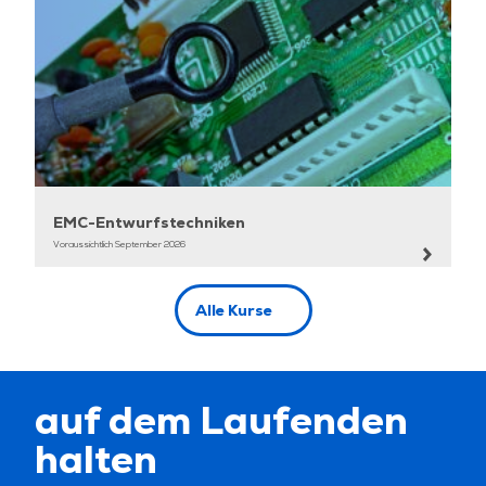
AC-Entkopplungsanalyse und Optimierung zur
Unterdrückung induktiver Spitzen;
-Lösen Sie EMC-Probleme ohne Änderung der
Schaltpläne. Erstellung von ECM-Nullpunkten
und Balken zur Gleichtaktunterdrückung..;
-Serialisierung und Deserialisierung.
EMC-Entwurfstechniken
Voraussichtlich September 2026
Alle Kurse
auf dem Laufenden
halten