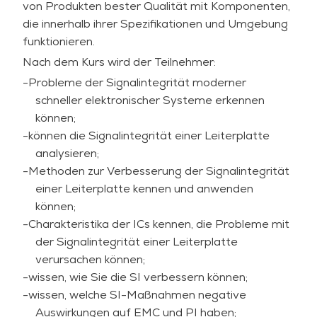
von Produkten bester Qualität mit Komponenten,
SerDes, Timing, PI/EMC-Interaktionen;
die innerhalb ihrer Spezifikationen und Umgebung
-ausgewogene SI mit EMC/PI-Kontext: Lehrt, wie
funktionieren.
SI-Fixierungen EMC und PI beeinflussen -
Nach dem Kurs wird der Teilnehmer:
Interpretation von bereichsübergreifenden
Effekten;
-Probleme der Signalintegrität moderner
-sehr wertvoll für Elektronikdesigner,
schneller elektronischer Systeme erkennen
Platinenlayout-Experten, IC-Designer
können;
-Überbrückung der Hardware/Software-
-können die Signalintegrität einer Leiterplatte
Perspektive;
analysieren;
-zwei erfahrene Trainer, die aktuelles Wissen und
-Methoden zur Verbesserung der Signalintegrität
wertvolle Erkenntnisse in den Kurs einbringen.
einer Leiterplatte kennen und anwenden
In diesem sehr praxisorientierten Kurs wird die
können;
Theorie der Signalintegrität erklärt und
-Charakteristika der ICs kennen, die Probleme mit
veranschaulicht, praktische Probleme werden
der Signalintegrität einer Leiterplatte
modelliert, simuliert und analysiert, Lösungen
verursachen können;
werden diskutiert und eine Arbeitsweise zur
-wissen, wie Sie die SI verbessern können;
Minimierung von SI-Problemen vorgeschlagen.
-wissen, welche SI-Maßnahmen negative
Elektronikdesigner und Leiterplattenentwickler
Auswirkungen auf EMC und PI haben;