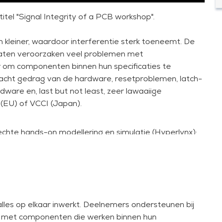
itel "Signal Integrity of a PCB workshop".
 kleiner, waardoor interferentie sterk toeneemt. De
raten veroorzaken veel problemen met
ker om componenten binnen hun specificaties te
acht gedrag van de hardware, resetproblemen, latch-
are en, last but not least, zeer lawaaiige
 (EU) of VCCI (Japan).
chte hands-on modellering en simulatie (Hyperlynx);
erdes, timing en PI/EMC-interacties;
wordt uitgelegd hoe SI-fixes invloed hebben op EMC
ffecten;
erts op het gebied van printplaatlayout en IC-
tussen hardware- en softwareperspectieven;
lles op elkaar inwerkt. Deelnemers ondersteunen bij
 waardevolle inzichten in de cursus inbrengen.
it met componenten die werken binnen hun
hter signaalintegriteit uitgelegd en geïllustreerd,