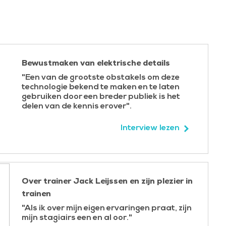
 signalen met een smal spectrum versus signalen met
teringen voor EMC, overspraak;
-koppeling, optimalisatie van kabelverbindingen naar
rzaakt door holtes;
nen, SNR, common-mode straling versus differentiële
Bewustmaken van elektrische details
 behuizingen, apertuurantennes, creëren van
"Een van de grootste obstakels om deze
technologie bekend te maken en te laten
gebruiken door een breder publiek is het
youtrichtlijn voor first-time-right DDRx-implementatie.
delen van de kennis erover".
e van verschillende bordlaagstack-ups;
Interview lezen
 debuggen van IBIS-modellen + IBIS-editor;
verspraakanalyse;
AC-ontkoppelingsanalyse en optimalisatie om
Over trainer Jack Leijssen en zijn plezier in
igen, creëren van ECM-nulpunten en -balken voor
trainen
"Als ik over mijn eigen ervaringen praat, zijn
mijn stagiairs een en al oor."