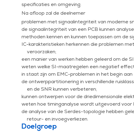
specificaties en omgeving.
worden praktische problemen gemodelleerd, ges
Na afloop zal de deelnemer
besproken en wordt een werkwijze voorgesteld o
Elektronicaontwerpers en bordlayouters moeten z
problemen met signaalintegriteit van moderne sn
benaderingen om SI-problemen op te lossen en 
de signaalintegriteit van een PCB kunnen analyse
methoden kennen en kunnen toepassen om de sign
Er worden demonstraties gegeven van probleema
IC-karakteristieken herkennen die problemen met
gebruiken de cursisten deze software om syste
veroorzaken;
effect te laten inzien van maatregelen om de SI
een manier van werken hebben geleerd om de SI 
hoogwaardige tool (in combinatie met technologi
weten welke SI-maatregelen een negatief effec
cursus is nadrukkelijk geen tooltraining.
in staat zijn om EMC-problemen in het begin aan 
Maatregelen om SI te verbeteren kunnen niet ge
de ontwerppartitionering in verschillende ruisk
besteden aan EMC en power integrity (PI). SI-m
en de SNR kunnen verbeteren;
EMC en PI. SI is het hoofdonderwerp van deze c
kunnen ontwerpen voor de driedimensionale el
en PI worden ook besproken.
weten hoe timinganalyse wordt uitgevoerd voor
Opmerking: Het ontwerp van een stroomverdelin
de analyse van de Serdes-topologie hebben gel
van de PI-cursus.
retour- en invoegverliezen.
Deze training is zowel beschikbaar voor open ins
Doelgroep
company sessies kan de inhoud worden aangepast