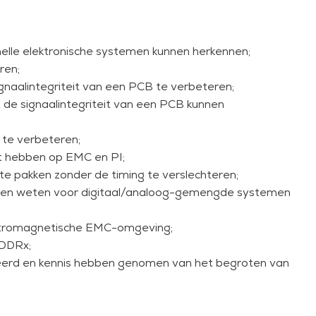
imuleerd en geanalyseerd, worden oplossingen
m SI-problemen te minimaliseren.
ich bewust zijn van elkaars problemen en
elle elektronische systemen kunnen herkennen;
te voorkomen.
ren;
aalintegriteit van een PCB te verbeteren;
nalyse met Hyperlynx. Tijdens de hands-on sessies
 de signaalintegriteit van een PCB kunnen
emonderdelen met SI-problemen te analyseren en het
-problemen te verminderen. Hyperlynx is een
te verbeteren;
ebestanden) voor EMC-, SI- en PI-simulatie. De
t hebben op EMC en PI;
te pakken zonder de timing te verslechteren;
ïsoleerd worden uitgevoerd zonder aandacht te
lassen weten voor digitaal/analoog-gemengde systemen
aatregelen kunnen een negatief effect hebben op
ursus, maar mogelijke negatieve gevolgen voor EMC
ektromagnetische EMC-omgeving;
 DDRx;
gsnetwerk op een printplaat is het hoofdonderwerp
eerd en kennis hebben genomen van het begroten van
chrijving als voor in-company sessies. Voor in-
 aan jouw situatie en speciale behoeften.