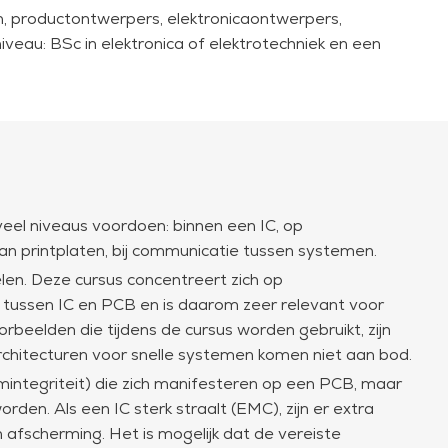
n, productontwerpers, elektronicaontwerpers,
veau: BSc in elektronica of elektrotechniek en een
veel niveaus voordoen: binnen een IC, op
n printplaten, bij communicatie tussen systemen.
elen. Deze cursus concentreert zich op
e tussen IC en PCB en is daarom zeer relevant voor
eelden die tijdens de cursus worden gebruikt, zijn
chitecturen voor snelle systemen komen niet aan bod.
omintegriteit) die zich manifesteren op een PCB, maar
den. Als een IC sterk straalt (EMC), zijn er extra
afscherming. Het is mogelijk dat de vereiste