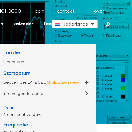
401 3600
login
contact
over
en
kalender
faq
Nederlands
Locatie
Eindhoven
Startdatum
September 14, 2026
3 plaatsen over
Info volgende editie
Duur
4 consecutive days
Frequentie
Eenmaal per jaar