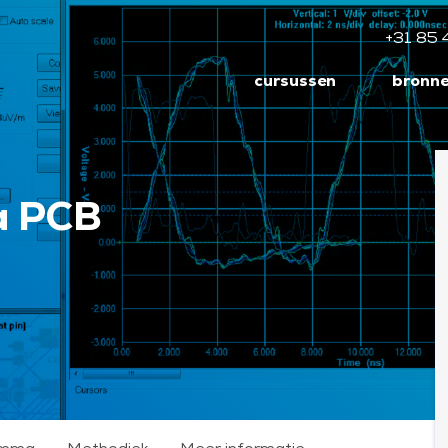
+31 85 
cursussen
bronn
 a PCB