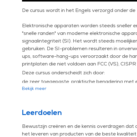
De cursus wordt in het Engels verzorgd onder de t
Elektronische apparaten worden steeds sneller en
"snelle randen" van moderne elektronische appa
signaalintegriteit (SI). Het wordt steeds moeilij
gebruiken. De SI-problemen resulteren in onverw
ups, software-hang-ups veroorzaakt door de hardw
printplaten die niet voldoen aan FCC (VS), CISPR
Deze cursus onderscheidt zich door:
de zeer toegepaste, praktische benadering met e
Bekijk meer
de uitgebreide dekking, inclusief DDRx-analyse, S
de balans van SI en de EMC/PI-context, waarbij 
en PI-interpretatie van domeinoverstijgende e
de grote waarde voor elektronicaontwerpers, exp
Leerdoelen
ontwerpers door de brug die wordt geslagen 
Bewustzijn creëren en de kennis overdragen dat a
de twee ervaren trainers die up-to-date kennis en
het leveren van producten van de beste kwalite
In deze zeer praktische cursus wordt de theorie ac