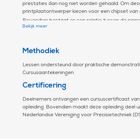
prestaties dan nog niet worden gehaald. Om de
printplaatontwerper kiezen voor een chipset van 
Bovendien bestaat er een relatie tussen de pinn
Bekijk meer
financiële redenen is er een sterke voorkeur voor 
van 6 (de kosten stijgen sterk met het aantal lage
niet goed behandeld worden, kan een 6-laags prin
Methodiek
Een alternatief is om een IC van een andere leve
lagen, wordt besproken.
Lessen ondersteund door praktische demonstratie
Lessen
:
Cursusaantekeningen.
Signaalintegriteit: high-speed signaalpropagatie, re
gebalanceerde lijnen, randcontrole, overspraak
Certificering
Voedingsintegriteit: hogesnelheidsvoedingsdistri
Deelnemers ontvangen een cursuscertificaat van 
van printplaten, PCB-productie en -materiale
opleiding. Bovendien maakt deze opleiding deel u
componenten, klassen voor voedingsruis;
Nederlandse Vereniging voor Precisietechniek (DS
IBIS-modellering: IBIS-modellen maken, modellen
model begrijpen;
EMC inleiding: EMC-conformiteitstests, emissie, 
compliancetesten, ESD, latch-up;