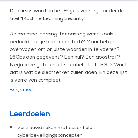
De cursus wordt in het Engels verzorgd onder de
titel "Machine Learning Security".
Je machine learning-toepassing werkt zoals
bedoeld, dus je bent klaar, toch? Maar heb je
overwogen om onjuiste waarden in te voeren?
16Gbs aan gegevens? Een nul? Een apostrof?
Negatieve getallen, of specifiek -1 of -231? Want
dat is wat de slechteriken zullen doen. En deze lijst
is verre van compleet.
Bekijk meer
Als toepasser van machine learning moet je net
als elke ontwikkelaar paranoïde zijn. De
belangstelling voor aanvallen op machine
Leerdoelen
learning-oplossingen neemt toe en daarom is
bescherming tegen adversarial machine learning
Vertrouwd raken met essentiële
essentieel. Dit vereist niet alleen bewustzijn, maar
cyberbeveiligingsconcepten;