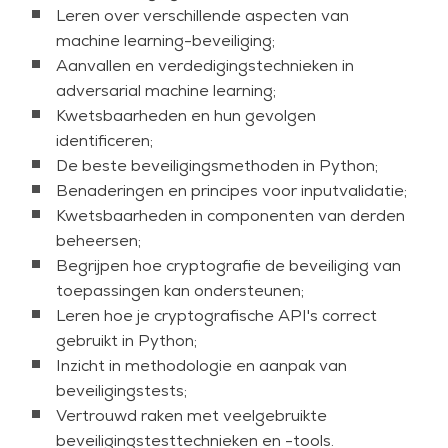
ook specifieke vaardigheden om je ML-applicaties
Leren over verschillende aspecten van
te beschermen. De cursus helpt je deze
machine learning-beveiliging;
vaardigheden te verwerven door geavanceerde
Aanvallen en verdedigingstechnieken in
aanvallen en beschermingstechnieken uit het ML-
adversarial machine learning;
domein te introduceren.
Kwetsbaarheden en hun gevolgen
identificeren;
Machine learning is software. Daarom leren we in
De beste beveiligingsmethoden in Python;
deze cursus ook algemene veilige
Benaderingen en principes voor inputvalidatie;
programmeervaardigheden en bespreken we de
Kwetsbaarheden in componenten van derden
beveiligingsvalkuilen van de programmeertaal
beheersen;
Python. Zowel adversarial machine learning als de
Begrijpen hoe cryptografie de beveiliging van
kernonderwerpen over veilig programmeren gaan
toepassingen kan ondersteunen;
gepaard met veel hands-on laboefeningen en
Leren hoe je cryptografische API's correct
verhalen uit het echte leven, dit alles om een
gebruikt in Python;
sterke emotionele betrokkenheid bij beveiliging te
Inzicht in methodologie en aanpak van
bieden en de programmeerhygiëne aanzienlijk te
beveiligingstests;
verbeteren.
Vertrouwd raken met veelgebruikte
Om ervoor te zorgen dat je voorbereid bent op
beveiligingstesttechnieken en -tools.