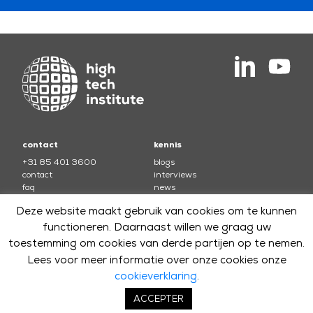
contact
kennis
+31 85 401 3600
blogs
contact
interviews
faq
news
Algemene voorwaarden
testimonials
Deze website maakt gebruik van cookies om te kunnen
cursussen
functioneren. Daarnaast willen we graag uw
toestemming om cookies van derde partijen op te nemen.
electronics
soft skills and leadership
mechatronics
software
Lees voor meer informatie over onze cookies onze
optics
systems
cookieverklaring
.
software security
ACCEPTER