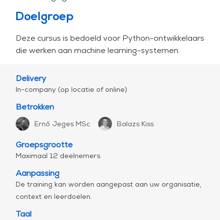
de krachten van de duistere kant.
Doelgroep
Om ervoor te zorgen dat er niets onverwachts
gebeurt.
Deze cursus is bedoeld voor Python-ontwikkelaars
die werken aan machine learning-systemen.
Niets.
Delivery
PRAKTISCHE INFO
In-company (op locatie of online)
Als training op locatie niet haalbaar is, kunnen
Betrokken
we een live, interactieve online (virtuele) of
Ernő Jeges MSc
Balazs Kiss
hybride training aanbieden. Het
standaardprogramma met een inhoud van 3
Groepsgrootte
dagen kan ook in 5 halve dagen worden
Maximaal 12 deelnemers
gegeven (van maandag tot vrijdag).
Aanpassing
Benieuwd hoe je de return-on-investment
De training kan worden aangepast aan uw organisatie,
(ROI) van secure coding-trainingen kunt
context en leerdoelen.
kwantificeren? Bekijk dan
dit artikel
.
Taal