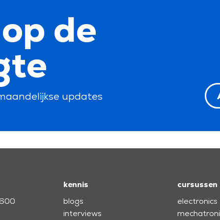
f op de
gte
maandelijkse updates
kennis
cursussen
3600
blogs
electronics
interviews
mechatroni