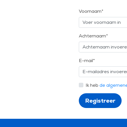
Voornaam*
Achternaam*
E-mail*
Ik heb
de algemen