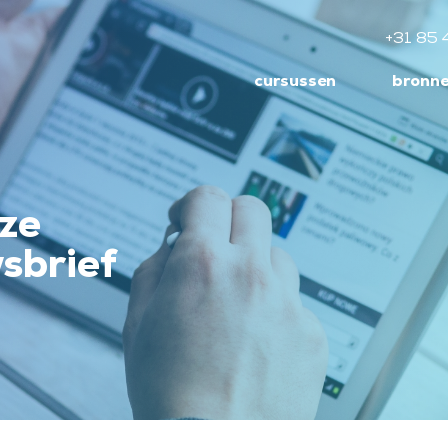
+31 85 
cursussen
bronn
nze
sbrief