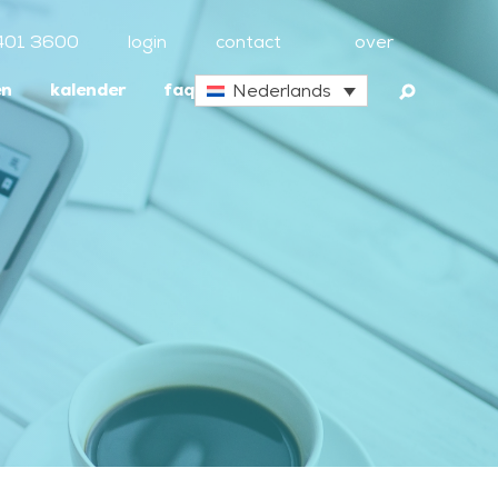
401 3600
login
contact
over
en
kalender
faq
Nederlands