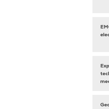
EMC
ele
Exp
tec
mec
Ge