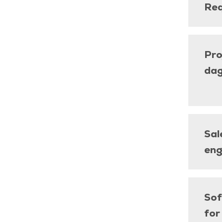
Req
Pro
dag
Sal
eng
Sof
for