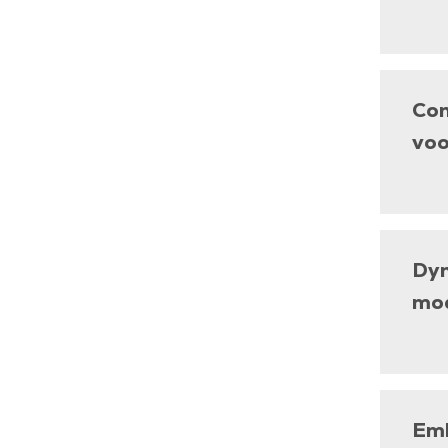
Con
voo
Dyn
mod
Emb