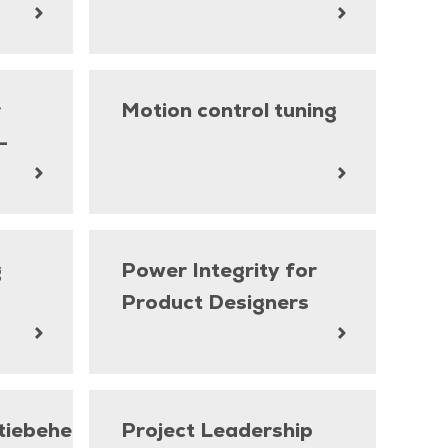
r
Motion control tuning
–
g
Power Integrity for
Product Designers
tiebeheer
Project Leadership