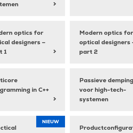
stemen
ern optics for
Modern optics fo
ical designers –
optical designers 
t 1
part 2
ticore
Passieve dempin
gramming in C++
voor high-tech-
systemen
NIEUW
ctical
Productconfigura