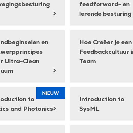
egingsbesturing
feedforward- en
lerende besturing
ndbeginselen en
Hoe Creëer je een
werpprincipes
Feedbackcultuur i
r Ultra-Clean
Team
cuum
NIEUW
roduction to
Introduction to
ics and Photonics
SysML