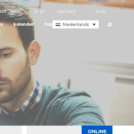
401 3600
login
contact
over
en
kalender
faq
Nederlands
ONLINE