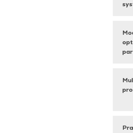
sy
Mod
opt
par
Mul
pro
Pra