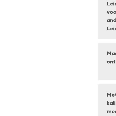
Lei
voo
and
Lei
Mas
ont
Met
kal
mec