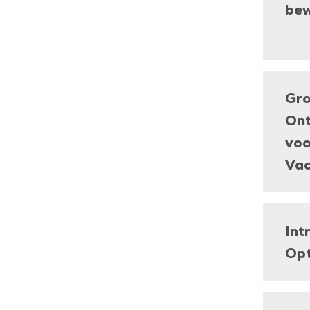
bew
Gro
Ont
voo
Va
Int
Opt