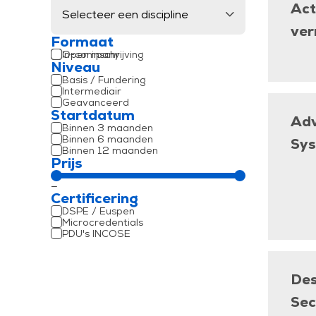
Act
ver
Formaat
Open inschrijving
In-company
Niveau
Klaslokaal (F2F)
Online (Live)
Basis / Fundering
Intermediair
Geavanceerd
Startdatum
Adv
Binnen 3 maanden
Binnen 6 maanden
Sys
Binnen 12 maanden
Prijs
—
Certificering
DSPE / Euspen
Microcredentials
PDU's INCOSE
Des
Sec