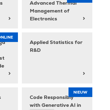
s
Advanced Thermal
Management of
Electronics
ONLINE
gd
Applied Statistics for
R&D
st
de
NIEUW
s
Code Responsibly
with Generative AI in