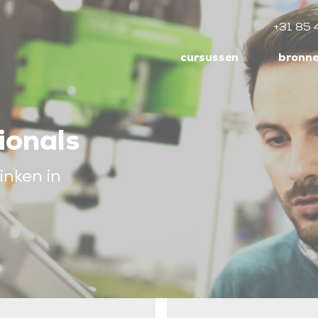
+31 85 
cursussen
bronn
ionals
inken in