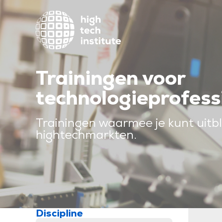
Trainingen voor
technologieprofess
Trainingen waarmee je kunt uitbl
hightechmarkten.
Discipline