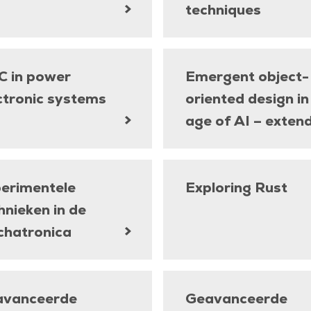
techniques
 in power
Emergent object-
ctronic systems
oriented design in
age of AI – exten
erimentele
Exploring Rust
hnieken in de
hatronica
avanceerde
Geavanceerde