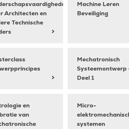
derschapsvaardigheden
Machine Leren
r Architecten en
Beveiliging
ere Technische
ders
terclass
Mechatronisch
werpprincipes
Systeemontwerp 
Deel 1
rologie en
Micro-
ibratie van
elektromechanisc
hatronische
systemen