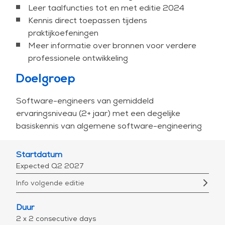
Leer taalfuncties tot en met editie 2024
Deze training is zowel beschikbaar voor open
Kennis direct toepassen tijdens
inschrijving als voor in-company sessies. Voor in-
praktijkoefeningen
company sessies kan het programma worden
Meer informatie over bronnen voor verdere
aangepast aan uw situatie en speciale behoeften.
professionele ontwikkeling
Doelgroep
Software-engineers van gemiddeld
ervaringsniveau (2+ jaar) met een degelijke
basiskennis van algemene software-engineering
Startdatum
Expected Q2 2027
Info volgende editie
Duur
2 x 2 consecutive days