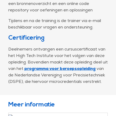
herbruikbare abstracties te maken en gedrag te
een bronnenoverzicht en een online code
delen tussen types.
repository voor oefeningen en oplossingen
Dag 3
Tijdens en na de training is de trainer via e-mail
Geavanceerde taalfuncties, concurrency en
beschikbaar voor vragen en ondersteuning.
geheugenbeheer, en functioneel programmeren.
Certificering
Aan het einde van de dag begrijpen de
deelnemers geavanceerde Rust-concepten,
Deelnemers ontvangen een cursuscertificaat van
waaronder closures, const generics en dynamisch
het High Tech Institute voor het volgen van deze
polymorfisme. Ze zijn in staat om concurrent
opleiding. Bovendien maakt deze opleiding deel uit
programma's te schrijven met behulp van threads
van het
programma voor beroepsopleiding
van
en asynchroon programmeren, en begrijpen hoe
de Nederlandse Vereniging voor Precisietechniek
onveilige code verstandig kan worden toegepast
(DSPE), die hiervoor microcredentials verstrekt.
voor high-performance vereisten.
Dag 4
Projectorganisatie en tooling, macro's en het
Meer informatie
ecosysteem, toepassingsdomeinen. Optionele
onderwerpen (op aanvraag): cross-compilatie,