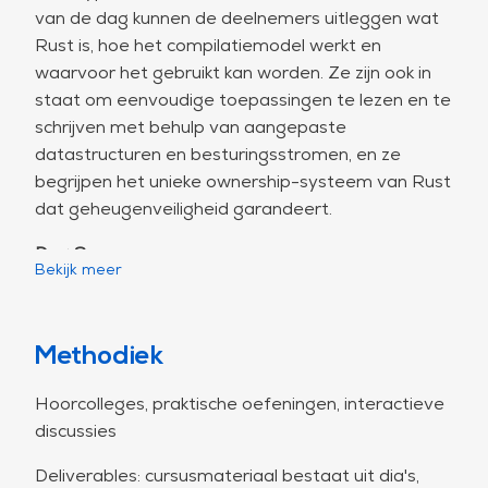
van de dag kunnen de deelnemers uitleggen wat
Rust is, hoe het compilatiemodel werkt en
waarvoor het gebruikt kan worden. Ze zijn ook in
staat om eenvoudige toepassingen te lezen en te
schrijven met behulp van aangepaste
datastructuren en besturingsstromen, en ze
begrijpen het unieke ownership-systeem van Rust
dat geheugenveiligheid garandeert.
Dag 2
Bekijk meer
Patroonherkenning en foutafhandeling,
verzamelingen en iterators, traits en generics. Aan
het einde van de dag zijn de deelnemers in staat
Methodiek
om meer geavanceerde toepassingen te lezen en
te schrijven met een goede foutafhandeling met
Hoorcolleges, praktische oefeningen, interactieve
Option- en Result-types. Ze kunnen effectief
discussies
gebruik maken van standaard bibliotheekcollecties
en iteratoren, en het traitsysteem toepassen om
Deliverables: cursusmateriaal bestaat uit dia's,