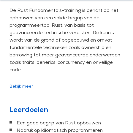
De Rust Fundamentals-training is gericht op het
opbouwen van een solide begrip van de
programmeertaal Rust, van basis tot
geavanceerde technische vereisten. De kennis
wordt van de grond af opgebouwd en omvat
fundamentele technieken zoals ownership en
borrowing tot meer geavanceerde onderwerpen
zoals traits, generics, concurrency en onveilige
code.
Tijdens de hele training houden we een focus op
Bekijk meer
geheugenveilig, idiomatisch programmeren in
Rust, waarbij we de taalfuncties tot en met editie
2024 behandelen. Naast interactieve lessen zal
Leerdoelen
een groot deel van de training bestaan uit hands-
on oefeningen om kennis in de praktijk toe te
Een goed begrip van Rust opbouwen
passen.
Nadruk op idiomatisch programmeren