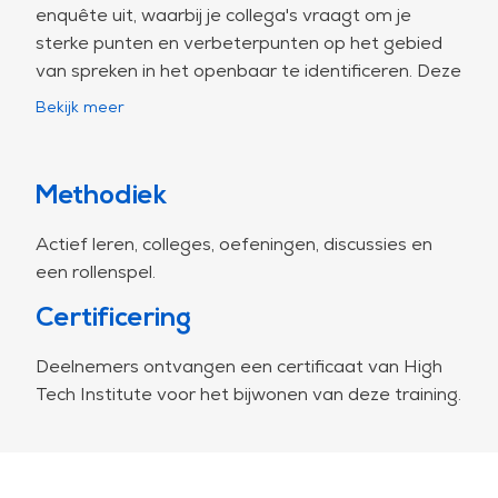
enquête uit, waarbij je collega's vraagt om je
sterke punten en verbeterpunten op het gebied
van spreken in het openbaar te identificeren. Deze
feedback dient als basis voor je leer- en
Bekijk meer
ontwikkelingsproces tijdens de training.
Training dag
Methodiek
Hoe je je boodschap overbrengt, je
Actief leren, colleges, oefeningen, discussies en
spreekvaardigheid verbetert en effectief gebruik
een rollenspel.
maakt van non-verbale communicatie.
Certificering
Persoonlijk actieplan
In de training oefen je spreken in het openbaar en
Deelnemers ontvangen een certificaat van High
maak je je deze vaardigheid eigen. Omdat het nog
Tech Institute voor het bijwonen van deze training.
geen gewoonte is (dat vergt oefening), maak je in
de training een persoonlijk actieplan dat je helpt
om de theorie toe te passen en je