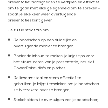
presentatievaardigheden te verfijnen en effectief
lichaamstaal die je boodschap ondermijnt?
om te gaan met elke gelegenheid om te spreken -
Heb je alle technische kennis, maar vind je het
zodat je elke keer weer overtuigende
moeilijk om anderen te overtuigen of te
presentaties kunt geven.
inspireren?
Je zult in staat zijn om:
Als je het spreken in het openbaar onder de knie
hebt, kun je je inzichten en expertise effectief
Je boodschap op een duidelijke en
delen, zodat je gehoord wordt en resultaten kunt
overtuigende manier te brengen;
beïnvloeden in elke professionele en technische
omgeving.
Boeiende inhoud te maken: je krijgt tips voor
het structureren van je presentatie, inclusief
Zodra er voldoende belangstelling is, organiseren
PowerPoint-dia's en pitches;
we een nieuwe open inschrijving. Laat het ons
weten als je op de hoogte gehouden wilt worden.
Je lichaamstaal en stem effectief te
Deze training is ook beschikbaar voor in-
gebruiken: je krijgt technieken om je boodschap
company sessies.
zelfverzekerd over te brengen;
Stakeholders te overtuigen van je boodschap;