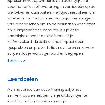
Spreken in het openbaar is een belangrijke skill
voor het effectief overbrengen van ideeën op de
werkvloer en daarbuiten. Het gaat niet alleen om
spreken, maar ook om het duidelijk overbrengen
van je boodschap om zo de resultaten voor jezelf
en je organisatie te bereiken. Als je deze
vaardigheid onder de knie hebt, zul je
zelfverzekerd, duidelijk en met impact door
gesprekken en presentaties navigeren en ervoor
zorgen dat je wordt gehoord en begrepen.
Bekijk meer
Herken je een van de volgende uitdagingen?
Zijn mensen afgeleid of kijken ze op hun
telefoon als je presenteert, of komt je
Leerdoelen
boodschap niet aan zoals bedoeld?
Aan het einde van deze training zul je het
Voel je je angstig als je je team toespreekt of
zelfvertrouwen hebben om je uitdagingen te
een project presenteert?
identificeren en te overwinnen, je
Mis je autoriteit of heb je moeite met