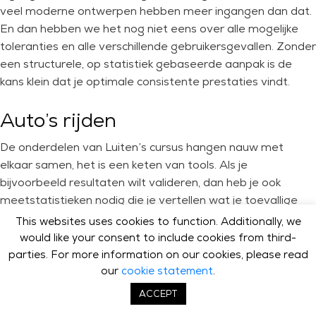
veel moderne ontwerpen hebben meer ingangen dan dat.
En dan hebben we het nog niet eens over alle mogelijke
toleranties en alle verschillende gebruikersgevallen. Zonder
een structurele, op statistiek gebaseerde aanpak is de
kans klein dat je optimale consistente prestaties vindt.
Auto’s rijden
De onderdelen van Luiten’s cursus hangen nauw met
elkaar samen, het is een keten van tools. Als je
bijvoorbeeld resultaten wilt valideren, dan heb je ook
meetstatistieken nodig die je vertellen wat je toevallige
fout is. Dit laat op zijn beurt zien hoe groot je steekproef
This websites uses cookies to function. Additionally, we
moet zijn, zodat de experimentele opzet correct is. Pas
would like your consent to include cookies from third-
dan kun je beslissen of je je validatie kunt vertrouwen”, zegt
parties. For more information on our cookies, please read
Luiten.
our
cookie statement
.
ACCEPT