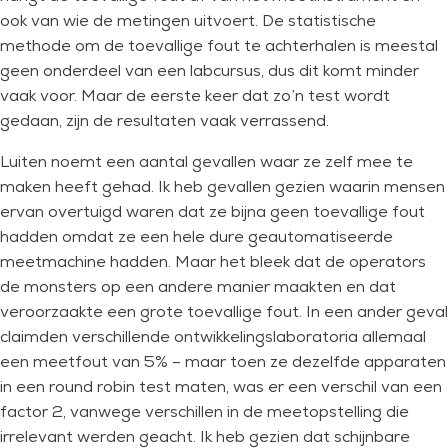
ook van wie de metingen uitvoert. De statistische
methode om de toevallige fout te achterhalen is meestal
geen onderdeel van een labcursus, dus dit komt minder
vaak voor. Maar de eerste keer dat zo’n test wordt
gedaan, zijn de resultaten vaak verrassend.
Luiten noemt een aantal gevallen waar ze zelf mee te
maken heeft gehad. Ik heb gevallen gezien waarin mensen
ervan overtuigd waren dat ze bijna geen toevallige fout
hadden omdat ze een hele dure geautomatiseerde
meetmachine hadden. Maar het bleek dat de operators
de monsters op een andere manier maakten en dat
veroorzaakte een grote toevallige fout. In een ander geval
claimden verschillende ontwikkelingslaboratoria allemaal
een meetfout van 5% – maar toen ze dezelfde apparaten
in een round robin test maten, was er een verschil van een
factor 2, vanwege verschillen in de meetopstelling die
irrelevant werden geacht. Ik heb gezien dat schijnbare