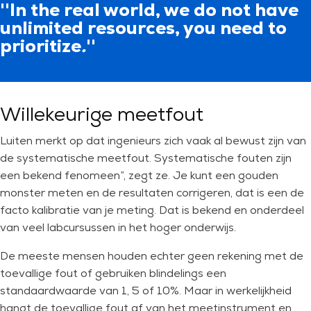
''In the real world, we do not have
unlimited resources, you need to
prioritize
.
''
Willekeurige meetfout
Luiten merkt op dat ingenieurs zich vaak al bewust zijn van
de systematische meetfout. Systematische fouten zijn
een bekend fenomeen”, zegt ze. Je kunt een gouden
monster meten en de resultaten corrigeren, dat is een de
facto kalibratie van je meting. Dat is bekend en onderdeel
van veel labcursussen in het hoger onderwijs.
De meeste mensen houden echter geen rekening met de
toevallige fout of gebruiken blindelings een
standaardwaarde van 1, 5 of 10%. Maar in werkelijkheid
hangt de toevallige fout af van het meetinstrument en