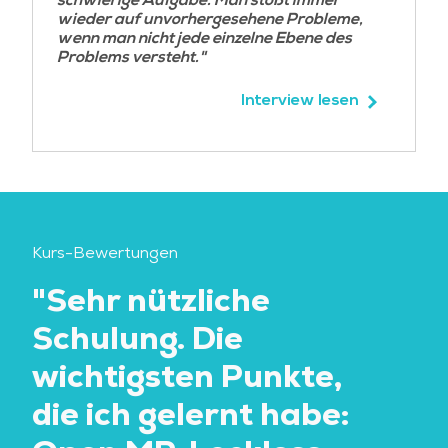
schwierige Aufgabe. Man stößt immer
wieder auf unvorhergesehene Probleme,
wenn man nicht jede einzelne Ebene des
Problems versteht."
Interview lesen
Kurs-Bewertungen
"Sehr nützliche
"
Schulung. Die
se
wichtigsten Punkte,
Th
die ich gelernt habe:
Pr