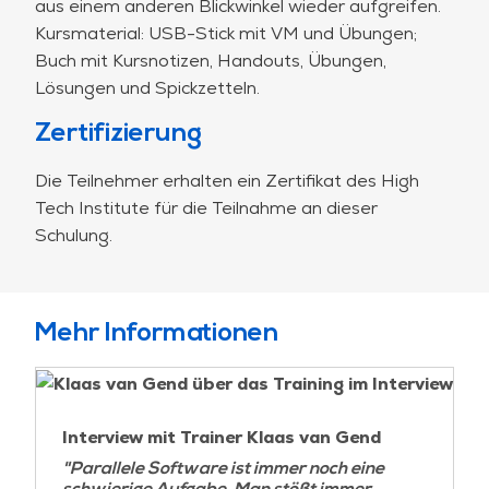
aus einem anderen Blickwinkel wieder aufgreifen.
Kursmaterial: USB-Stick mit VM und Übungen;
Vektorisierung verwenden;
Buch mit Kursnotizen, Handouts, Übungen,
Threadsicheres API-Design;
Lösungen und Spickzetteln.
Threading-Bibliotheken;
"Effektiver Multicore".
Zertifizierung
Jeden Tag gibt es Vorlesungen und mindestens
Die Teilnehmer erhalten ein Zertifikat des High
zwei größere unterstützende Übungen.
Tech Institute für die Teilnahme an dieser
Schulung.
Mehr Informationen
Interview mit Trainer Klaas van Gend
"Parallele Software ist immer noch eine