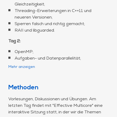
Gleichzeitigkeit;
Threading-Erweiterungen in C++11 und
neueren Versionen;
Sperren falsch und richtig gemacht;
RAII und libguarded.
Tag 2:
OpenMP;
Aufgaben- und Datenparallelität;
Wie Sie Gleichzeitigkeitsgelegenheiten
Mehr anzeigen
erkennen;
Die parallele Mustersprache von Berkeley;
Wie Sie Parallelitätsblocker und
Methoden
Datenverfälscher erkennen und beseitigen
können;
Vorlesungen, Diskussionen und Übungen. Am
Anti-Parallelitäts-Muster.
letzten Tag findet mit "Effective Multicore" eine
interaktive Sitzung statt, in der wir die Themen
Tag 3: