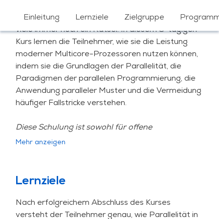
Gut funktionierender Multithreading-Code ist für
Einleitung
Lernziele
Zielgruppe
Program
viele immer noch ein Rätsel. In diesem 3-tägigen
Kurs lernen die Teilnehmer, wie sie die Leistung
moderner Multicore-Prozessoren nutzen können,
indem sie die Grundlagen der Parallelität, die
Paradigmen der parallelen Programmierung, die
Anwendung paralleler Muster und die Vermeidung
häufiger Fallstricke verstehen.
Diese Schulung ist sowohl für offene
Einschreibungen als auch für firmeninterne
Mehr anzeigen
Schulungen verfügbar. Die Schulung Multicore-
Programmierung in C++ kann an Ihre Situation
und Ihre speziellen Bedürfnisse angepasst
Lernziele
werden.
Nach erfolgreichem Abschluss des Kurses
versteht der Teilnehmer genau, wie Parallelität in