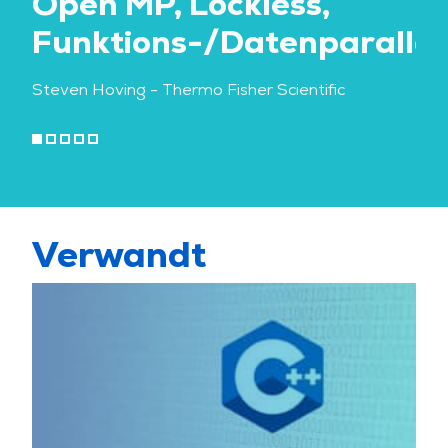
Open MP, Lockless,
Eri
Funktions-/Datenparalleli
Sys
Steven Hoving
- Thermo Fisher Scientific
Verwandt